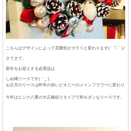
こちらはデザインによって雰囲気がガラリと変わります( ´ ▽ ` )ﾉ
さてさて、
新年をお迎えする必需品は
しめ縄リースです(｀_´)ゞ
お正月のリースは昨年の赤いピオニーのメインフラワーに変わり
今年はピンク八重の大正椿絞りタイプで和モダンなリースです。