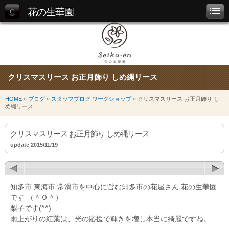
花の生華園
クリスマスリース お正月飾り しめ縄リース
HOME
»
ブログ
»
スタッフブログ
,
ワークショップ
» クリスマスリース お正月飾り し
め縄リース
クリスマスリース お正月飾り しめ縄リース
update 2015/11/19
知多市 東海市 常滑市を中心に営む知多市の花屋さん 花の生華園
です （＾Ｏ＾）
梨子です(^^)
雨上がりの紅葉は、光の応援で輝きを増し本当に綺麗ですね。