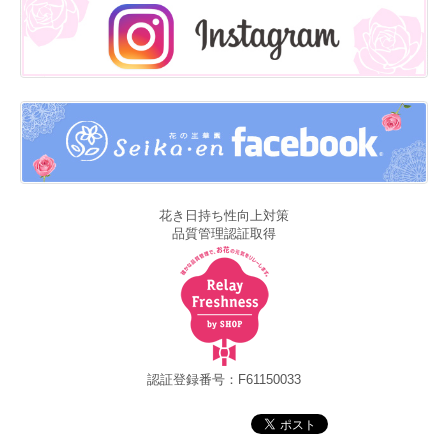
花き日持ち性向上対策
品質管理認証取得
認証登録番号：F61150033