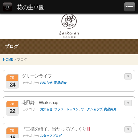
花の生華園
ブログ
HOME
» ブログ
グリーンライフ
7月
カテゴリー:
お知らせ
,
商品紹介
24
花風鈴 Work shop
7月
カテゴリー:
お知らせ
,
フラワーレッスン
,
ワークショップ
,
商品紹介
22
『王様の椅子』当たってびっくり
7月
カテゴリー:
スタッフブログ
16