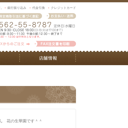
す。
銀行振り込み
代金引換
クレジットカード
ん 花の生華園です＾＾