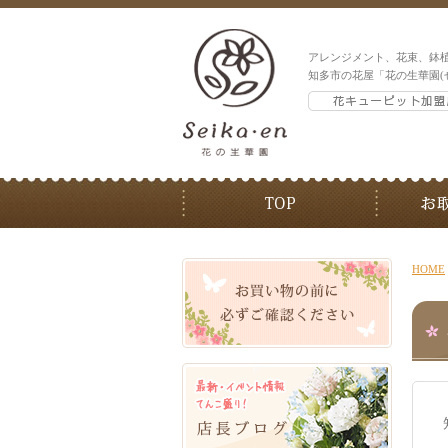
アレンジメント、花束、鉢
知多市の花屋「花の生華園(
HOME