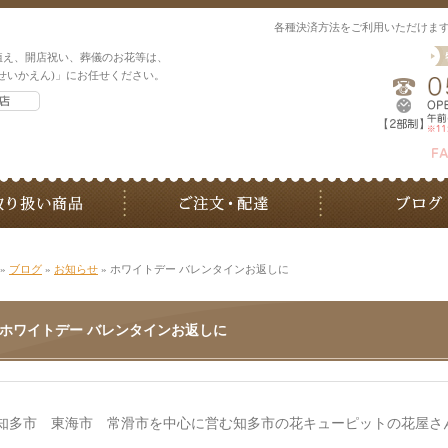
各種決済方法をご利用いただけま
植え、開店祝い、葬儀のお花等は、
せいかえん)」にお任せください。
»
ブログ
»
お知らせ
» ホワイトデー バレンタインお返しに
ホワイトデー バレンタインお返しに
知多市 東海市 常滑市を中心に営む知多市の花キューピットの花屋さ