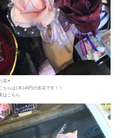
お花✴︎
こちらは1本240円の造花です！！
実はこちら