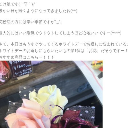
たけ娘です( ´ ▽ ` )ﾉ
暖かい日が続くようになってきましたね(^^)
花粉症の方には辛い季節ですが^_^;
個人的にはいい陽気でウトウトしてしまうほど心地いいですー(*^^*)
さて、本日はもうすぐやってくるホワイトデーでお返しに悩まれている
ホワイトデーのお返しにもらいたいもの第1位は「お花」だそうですー
おすすめ商品はこちらー！！！