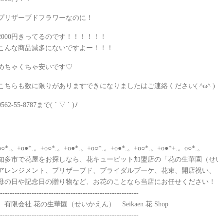
プリザーブドフラワーなのに！
2000円きってるのです！！！！！！
こんな商品滅多にないですよー！！！
めちゃくちゃ安いです♡
こちらも数に限りがありますできになりましたはご連絡ください( ^ω^ )
0562-55-8787まで( ´ ▽ ` )ﾉ
o○*.。+o●*.。+o○*.。+o●*.。+o○*.。+o●*.。+o○*.。+o●*+.。o○*.。
知多市で花屋をお探しなら、花キューピット加盟店の「花の生華園（せ
アレンジメント、プリザーブド、ブライダルブーケ、花束、開店祝い、
母の日や記念日の贈り物など、お花のことなら当店にお任せください！
----------------------------------------------------------
有限会社 花の生華園（せいかえん） Seikaen 花 Shop
---------------------------------------------------------