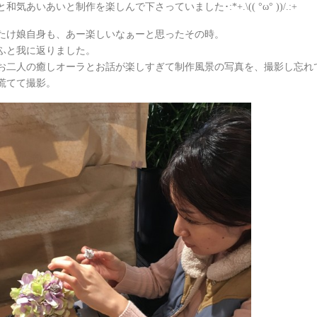
と和気あいあいと制作を楽しんで下さっていました･:*+.\(( °ω° ))/.:+
たけ娘自身も、あー楽しいなぁーと思ったその時。
ふと我に返りました。
お二人の癒しオーラとお話が楽しすぎて制作風景の写真を、撮影し忘れてい
慌てて撮影。