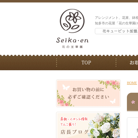
アレンジメント、花束、鉢
知多市の花屋「花の生華園(
HOME