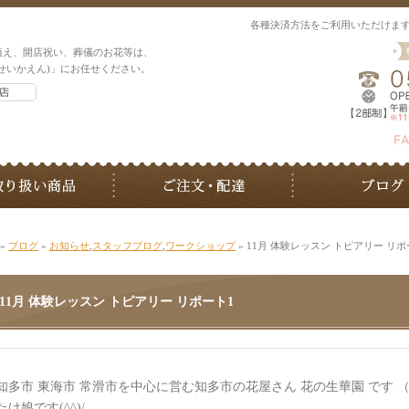
各種決済方法をご利用いただけま
植え、開店祝い、葬儀のお花等は、
せいかえん)」にお任せください。
»
ブログ
»
お知らせ
,
スタッフブログ
,
ワークショップ
» 11月 体験レッスン トピアリー リポ
11月 体験レッスン トピアリー リポート1
知多市 東海市 常滑市を中心に営む知多市の花屋さん 花の生華園 です 
たけ娘です(^^)/