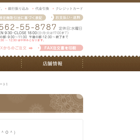
す。
銀行振り込み
代金引換
クレジットカード
ート1
（＾Ｏ＾）