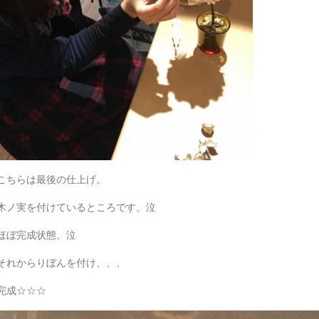
こちらは最後の仕上げ。
木ノ実を付けているところです。泣
ほぼ完成状態。泣
それからりぼんを付け、、、
完成☆☆☆