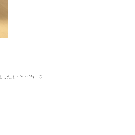
よ╰(*´︶`*)╯♡