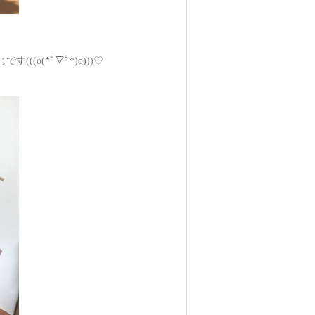
o(*ﾟ▽ﾟ*)o)))♡