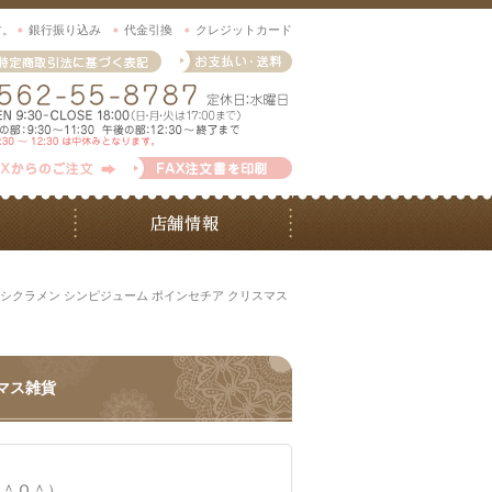
す。
銀行振り込み
代金引換
クレジットカード
LE シクラメン シンピジューム ポインセチア クリスマス
スマス雑貨
（＾Ｏ＾）