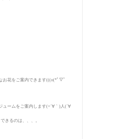
をご案内できます(((o(*ﾟ▽ﾟ
ムをご案内します(=´∀｀)人(´∀
メできるのは、、、。