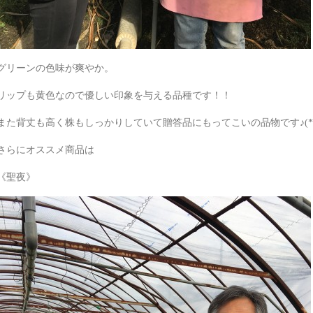
グリーンの色味が爽やか。
リップも黄色なので優しい印象を与える品種です！！
また背丈も高く株もしっかりしていて贈答品にもってこいの品物です♪(*^^)o∀
さらにオススメ商品は
《聖夜》