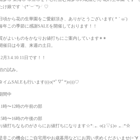
たけ娘です╰(*´︶`*)╯♡
日頃から花の生華園をご愛顧頂き、ありがとうございます( *｀ω´)
毎年この季節に感謝SALEを開催しております！！
質がよいものをかなりお値打ちにご案内しています✴︎✴︎
開催日は今週、来週の土日。
12月3.4.10.11日です！！
初の試み。
タイムSALEも行います(((o(*ﾟ▽ﾟ*)o)))♡
期間中
11時〜12時の午前の部
15時〜16時の午後の部
お値打ちなものがさらにお値打ちになります☆*:.｡. o(≧▽≦)o .｡.:*☆
是非この機会にご自宅用やお歳暮用などにお買い求めくださいませ(=´∀｀)