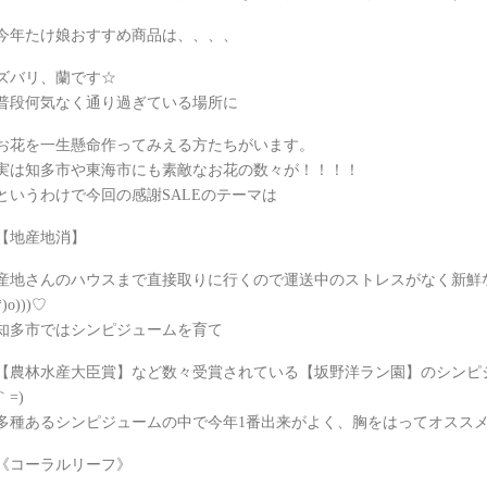
今年たけ娘おすすめ商品は、、、、
ズバリ、蘭です☆
普段何気なく通り過ぎている場所に
お花を一生懸命作ってみえる方たちがいます。
実は知多市や東海市にも素敵なお花の数々が！！！！
というわけで今回の感謝SALEのテーマは
【地産地消】
産地さんのハウスまで直接取りに行くので運送中のストレスがなく新鮮なお花
*)o)))♡
知多市ではシンピジュームを育て
【農林水産大臣賞】など数々受賞されている【坂野洋ラン園】のシンピジュー
｀=)
多種あるシンピジュームの中で今年1番出来がよく、胸をはってオスス
《コーラルリーフ》