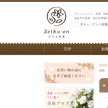
アレンジメント、花束、鉢
知多市の花屋「花の生華園(
HOME
雑貨