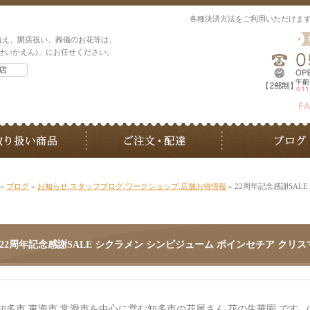
各種決済方法をご利用いただけま
植え、開店祝い、葬儀のお花等は、
せいかえん)」にお任せください。
»
ブログ
»
お知らせ
,
スタッフブログ
,
ワークショップ
,
店舗お得情報
» 22周年記念感謝SA
22周年記念感謝SALE シクラメン シンピジューム ポインセチア クリ
知多市 東海市 常滑市を中心に営む知多市の花屋さん 花の生華園 です 