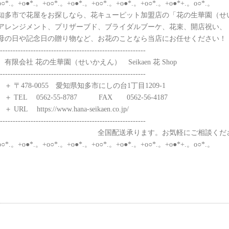
o○*.。+o●*.。+o○*.。+o●*.。+o○*.。+o●*.。+o○*.。+o●*+.。o○*.。
知多市で花屋をお探しなら、花キューピット加盟店の「花の生華園（せ
アレンジメント、プリザーブド、ブライダルブーケ、花束、開店祝い、
母の日や記念日の贈り物など、お花のことなら当店にお任せください！
----------------------------------------------------------
有限会社 花の生華園（せいかえん） Seikaen 花 Shop
---------------------------------------------------------
＋ 〒478-0055 愛知県知多市にしの台1丁目1209-1
＋ TEL 0562-55-8787 FAX 0562-56-4187
＋ URL https://www.hana-seikaen.co.jp/
---------------------------------------------------------
全国配送承ります。お気軽にご相談くださ
o○*.。+o●*.。+o○*.。+o●*.。+o○*.。+o●*.。+o○*.。+o●*+.。o○*.。