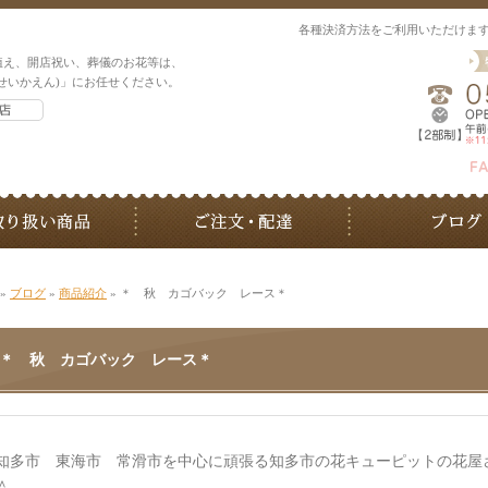
各種決済方法をご利用いただけま
植え、開店祝い、葬儀のお花等は、
せいかえん)」にお任せください。
»
ブログ
»
商品紹介
» ＊ 秋 カゴバック レース＊
＊ 秋 カゴバック レース＊
知多市 東海市 常滑市を中心に頑張る知多市の花キューピットの花屋
＾