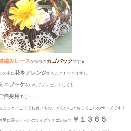
鍵編みレース
カゴバック
が特徴の
です★
花をアレンジ
この中に
することもできますし
ミニブーケ
をいれてプレゼントしても
ご自身用
でも・・・
ちょっとそこまでお買いもの。ぐらいにはもってこいのサイズです！
￥１３６５
片手に乗るくらいのサイズでカゴのみで