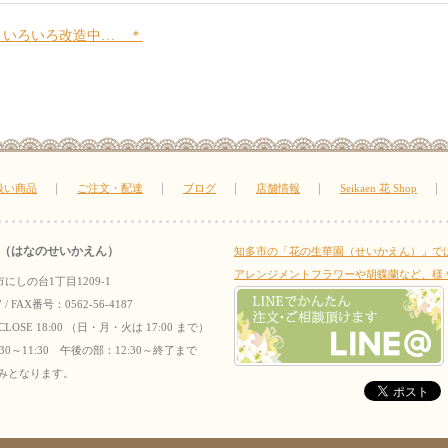
 いろいろ改造中… ＊
扱い商品
ご注文・配達
ブログ
店舗情報
Seikaen 花 Shop
（はなのせいかえん）
知多市の「花の生華園（せいかえん）」で
アレンジメントフラワーや胡蝶蘭など、様
市にしの台1丁目1209-1
/ FAX番号：0562-56-4187
LOSE 18:00 （日・月・火は 17:00 まで）
30～11:30 午後の部：12:30～終了まで
は中休みとなります。