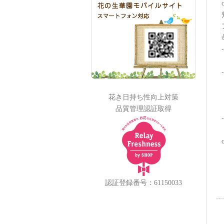
-
花き日持ち性向上対策
品質管理認証取得
-
認証登録番号：61150033