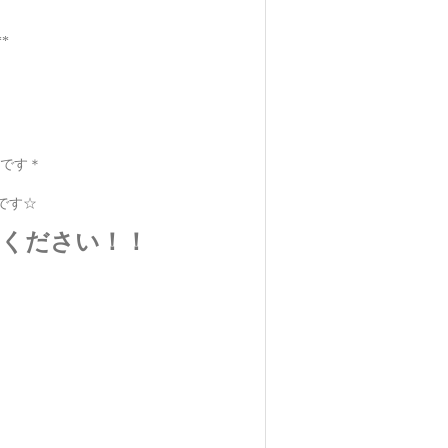
*
です＊
です☆
てください！！