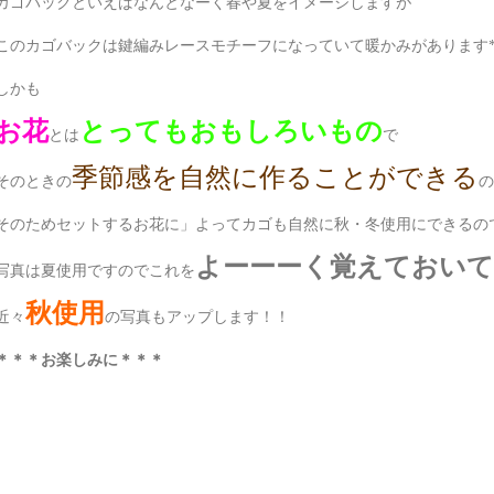
カゴバックといえばなんとなーく春や夏をイメージしますが
このカゴバックは鍵編みレースモチーフになっていて暖かみがあります*
しかも
お花
とってもおもしろいもの
とは
で
季節感を自然に作ることができる
そのときの
の
そのためセットするお花に」よってカゴも自然に秋・冬使用にできるの
よーーーく覚えておい
写真は夏使用ですのでこれを
秋使用
近々
の写真もアップします！！
＊＊＊お楽しみに＊＊＊