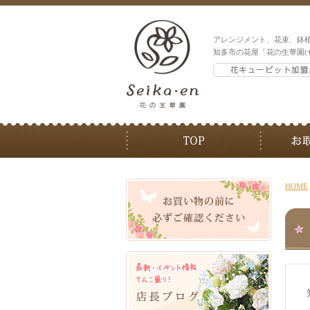
アレンジメント、花束、鉢
知多市の花屋「花の生華園(
HOME