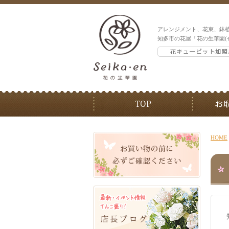
アレンジメント、花束、鉢
知多市の花屋「花の生華園(
HOME