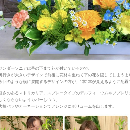
サンダーソニアは茎の下まで花が付いているので、
奥行きが大きいデザインで前後に花材を重ねて下の花を隠してしまうよ
今回のような横に展開するデザインの方が、1本1本が見えるように配置
軽さのあるマトリカリア、スプレータイプのデルフィニウムやブプレリ
しくならないようカバーしつつ、
大輪バラやカーネーションでアレンジにボリュームを出します。