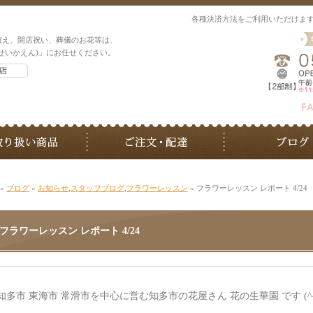
各種決済方法をご利用いただけま
植え、開店祝い、葬儀のお花等は、
せいかえん)」にお任せください。
»
ブログ
»
お知らせ
,
スタッフブログ
,
フラワーレッスン
» フラワーレッスン レポート 4/24
フラワーレッスン レポート 4/24
知多市 東海市 常滑市を中心に営む知多市の花屋さん 花の生華園 です (^^