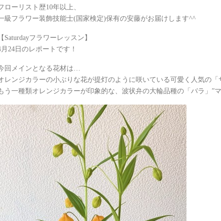
フローリスト歴10年以上、
一級フラワー装飾技能士(国家検定)保有の安藤がお届けします^^
【Saturdayフラワーレッスン】
4月24日のレポートです！
今回メインとなる花材は…
オレンジカラーの小ぶりな花が提灯のように咲いている可愛く人気の「
もう一種類オレンジカラーが印象的な、波状弁の大輪品種の「バラ」”マ