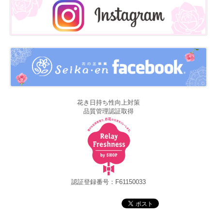
花き日持ち性向上対策
品質管理認証取得
認証登録番号：F61150033