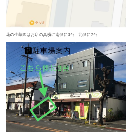
花の生華園はお店の真横に南側に3台 北側に2台