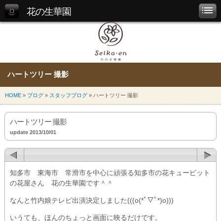
花の生華園
ハートツリー 撮影
HOME
»
ブログ
»
スタッフブログ
» ハートツリー 撮影
ハートツリー 撮影
update 2013/10/01
知多市 東海市 常滑市を中心に頑張る知多市の花キューピット
の花屋さん 花の生華園です＾＾
なんと竹内娘テレビ出演決定しました(((o(*ﾟ▽ﾟ*)o)))
いうても、ほんのちょっと画面に映るだけです。