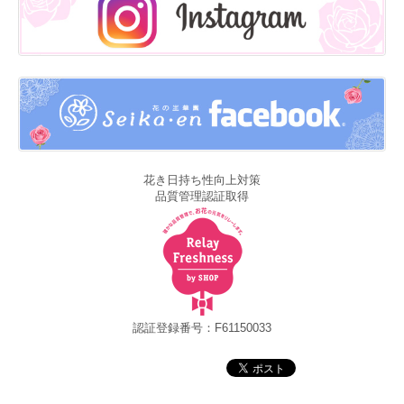
花き日持ち性向上対策
品質管理認証取得
認証登録番号：F61150033