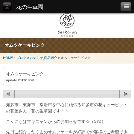
花の生華園
オムツケーキピンク
HOME
»
ブログ
»
お知らせ
,
商品紹介
» オムツケーキピンク
オムツケーキピンク
update 2013/10/20
知多市 東海市 常滑市を中心に頑張る知多市の花キューピット
の花屋さん 花の生華園です＾＾
こんにちはマキニャンからのお知らせです☆（≧∇≦）
先日ご紹介したくまのオムツケーキが好評でお客様のご希望で少