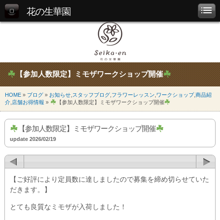
花の生華園
【参加人数限定】ミモザワークショップ開催
HOME
»
ブログ
»
お知らせ
,
スタッフブログ
,
フラワーレッスン
,
ワークショップ
,
商品紹
介
,
店舗お得情報
»
【参加人数限定】ミモザワークショップ開催
【参加人数限定】ミモザワークショップ開催
update 2026/02/19
⁡【ご好評により定員数に達しましたので募集を締め切らせていた
だきます。】
とても良質なミモザが入荷しました！