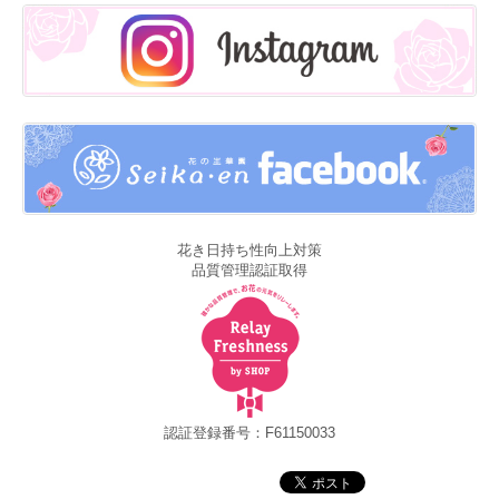
花き日持ち性向上対策
品質管理認証取得
認証登録番号：F61150033