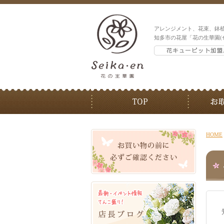
アレンジメント、花束、鉢
知多市の花屋「花の生華園(
HOME