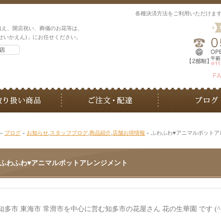
各種決済方法をご利用いただけま
植え、開店祝い、葬儀のお花等は、
せいかえん)」にお任せください。
»
ブログ
»
お知らせ
,
スタッフブログ
,
商品紹介
,
店舗お得情報
» ふわふわ♥アニマルポット
ふわふわ♥アニマルポットアレンジメント
知多市 東海市 常滑市を中心に営む知多市の花屋さん 花の生華園 です (^^