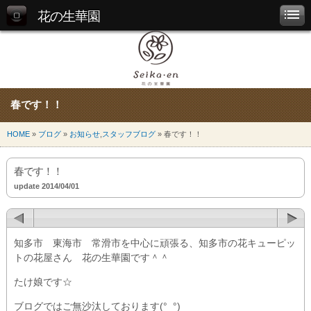
花の生華園
春です！！
HOME
»
ブログ
»
お知らせ
,
スタッフブログ
» 春です！！
春です！！
update 2014/04/01
知多市 東海市 常滑市を中心に頑張る、知多市の花キューピッ
トの花屋さん 花の生華園です＾＾
たけ娘です☆
ブログではご無沙汰しております(°_°)