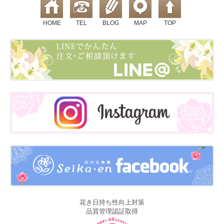
HOME
TEL
BLOG
MAP
TOP
花き日持ち性向上対策
品質管理認証取得