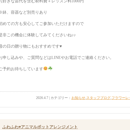
お好きな苗代を含む材料費＋レッスン料1000円
※鉢、容器など別売りあり
初めての方も安心してご参加いただけますので
是非この機会に体験してみてくださいね♪♪
母の日の贈り物にもおすすめです♥️
お申し込みや、ご質問などはLINEやお電話でご連絡ください。
ご予約お待ちしています
2026.4.7 | カテゴリー：
お知らせ
,
スタッフブログ
,
フラワーレ
ふわふわ♥アニマルポットアレンジメント