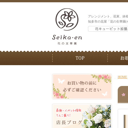
アレンジメント、花束、鉢
知多市の花屋「花の生華園(
HOME