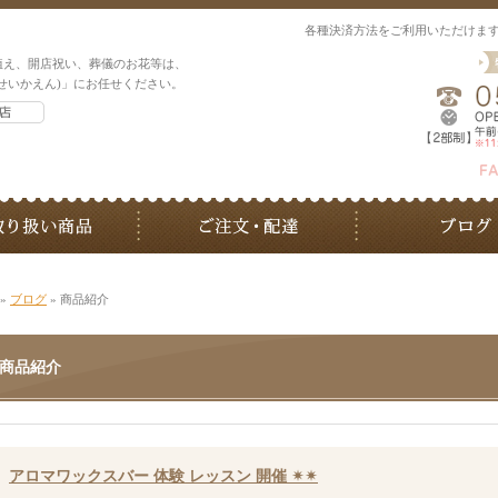
各種決済方法をご利用いただけま
植え、開店祝い、葬儀のお花等は、
せいかえん)」にお任せください。
»
ブログ
» 商品紹介
商品紹介
アロマワックスバー 体験 レッスン 開催 ✴︎✴︎