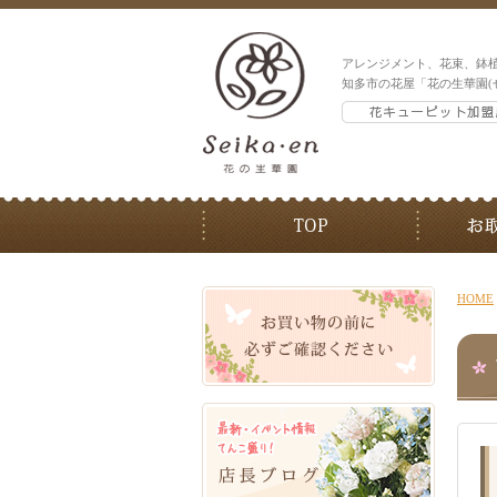
アレンジメント、花束、鉢
知多市の花屋「花の生華園(
HOME