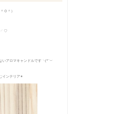
（＾Ｏ＾）
)╯♡
いアロマキャンドルです╰(*´︶
インテリア✴︎