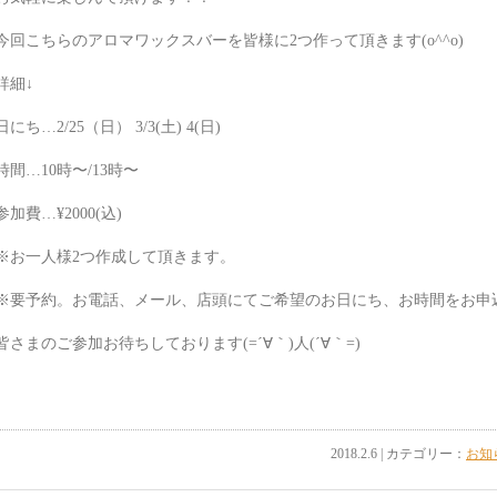
今回こちらのアロマワックスバーを皆様に2つ作って頂きます(o^^o)
詳細↓
日にち…2/25（日） 3/3(土) 4(日)
時間…10時〜/13時〜
参加費…¥2000(込)
※お一人様2つ作成して頂きます。
※要予約。お電話、メール、店頭にてご希望のお日にち、お時間をお申
皆さまのご参加お待ちしております(=´∀｀)人(´∀｀=)
2018.2.6 | カテゴリー：
お知