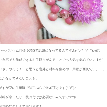
ハーバリウム同様今SNSで話題になってるんですよ(((o(*ﾟ▽ﾟ*)o)))♡
ご自宅でも作成できるお手軽さがあることでも人気を集めていますが、
いざ、やろう！！と思うと意外と材料を集めや、用意が面倒で、、、。
なかなかできないことも。
ですが花の生華園では手ぶらで参加頂けます(*´∀`)♪
材料が余ったり、後片付けは必要ないんです\(//∇//)\
お気軽に楽しんで頂けます！！